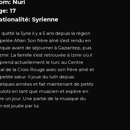
om: Nuri
ge: 17
ationalité: Syrienne
a quitté la Syrie il y a 5 ans depuis la région
pelée Afran. Son frère aîné s’est rendu en
rquie avant de séjourner à Gaziantep, puis
Izmir. La famille s’est retrouvée à Izmir où il
prend actuellement le turc au Centre
cal de la Croix-Rouge avec son frère aîné et
 petite sœur. Il joue du luth depuis
elques années et fait maintenant de petits
ulots en tant que musicien et espère en
vre un jour. Une partie de la musique du
m est jouée par lui.