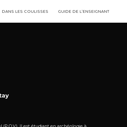
DANS LES COULISSES
GUIDE DE L’ENSEIGNANT
tay
 (P.O.V.). Il est étudiant en archéologie à