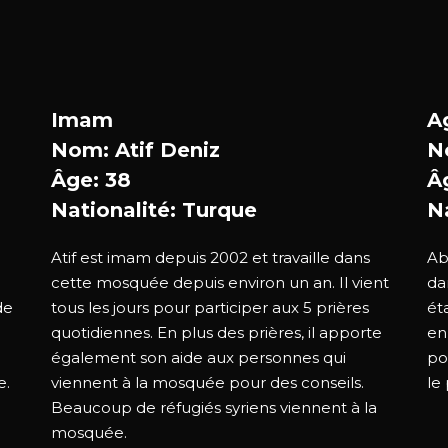
Imam
A
Nom: Atif Deniz
N
Âge: 38
Â
Nationalité: Turque
N
Atif est imam depuis 2002 et travaille dans
Ab
cette mosquée depuis environ un an. Il vient
da
de
tous les jours pour participer aux 5 prières
éta
quotidiennes. En plus des prières, il apporte
en
également son aide aux personnes qui
po
e.
viennent à la mosquée pour des conseils.
le
Beaucoup de réfugiés syriens viennent à la
mosquée.