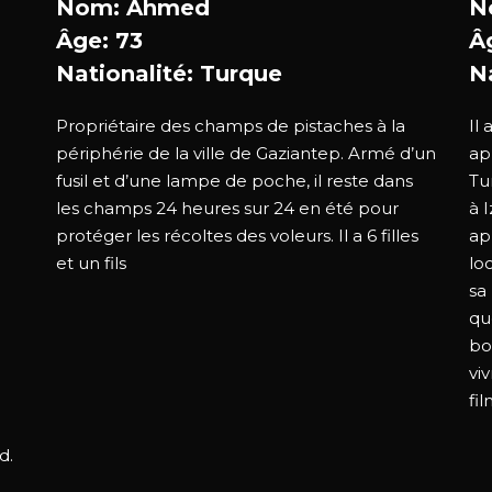
Nom: Ahmed
N
Âge: 73
Â
Nationalité: Turque
N
Propriétaire des champs de pistaches à la
Il 
périphérie de la ville de Gaziantep. Armé d’un
ap
fusil et d’une lampe de poche, il reste dans
Tu
les champs 24 heures sur 24 en été pour
à 
protéger les récoltes des voleurs. Il a 6 filles
ap
et un fils
lo
sa
qu
bo
vi
fil
d.