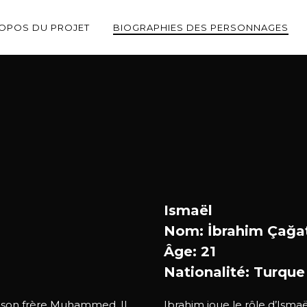
ROPOS DU PROJET
BIOGRAPHIES DES PERSONNAGES
Ismaël
Nom: İbrahim Çağa
Âge: 21
Nationalité: Turque
e son frère Muhammed. Il
Ibrahim joue le rôle d’Ismaël