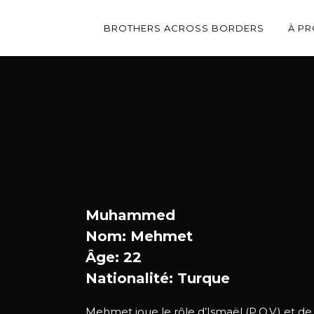
BROTHERS ACROSS BORDERS
À P
Muhammed
Nom: Mehmet
Âge: 22
Nationalité: Turque
Mehmet joue le rôle d’Ismaël (P.O.V.) et d